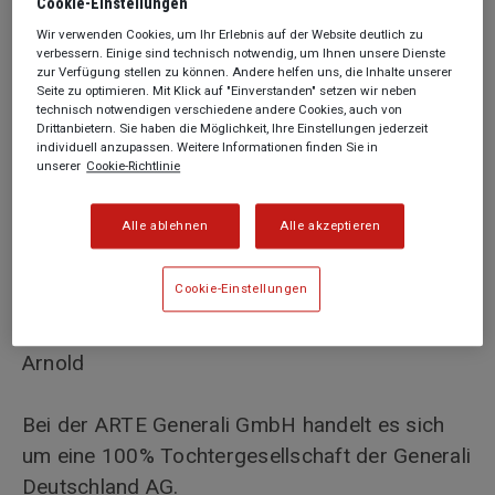
Cookie-­Einstellungen
E-Mail:
arte@generali.de
Wir verwenden Cookies, um Ihr Erlebnis auf der Website deutlich zu
Webseite:
www.artegenerali.com
/de
verbessern. Einige sind technisch notwendig, um Ihnen unsere Dienste
zur Verfügung stellen zu können. Andere helfen uns, die Inhalte unserer
Seite zu optimieren. Mit Klick auf "Einverstanden" setzen wir neben
technisch notwendigen verschiedene andere Cookies, auch von
Handelsregister:
Drittanbietern. Sie haben die Möglichkeit, Ihre Einstellungen jederzeit
Amtsgericht München, HRB 251651
individuell anzupassen. Weitere Informationen finden Sie in
unserer
Cookie-Richtlinie
Umsatzsteuer-Ident-Nummer:
Alle ablehnen
Alle akzeptieren
DE326467522
Cookie-Einstellungen
Geschäftsführung:
Jean Gazançon, Tanya Waeber, Matthias
Arnold
Bei der ARTE Generali GmbH handelt es sich
um eine 100% Tochtergesellschaft der Generali
Deutschland AG.