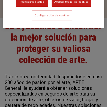
Rechazarlas todas
Aceptar todas las cookies
Configuración de cookies
Le ayudamos a encontrar
la mejor solución para
proteger su valiosa
colección de arte.
Tradición y modernidad: Inspirándose en casi
200 años de pasión por el arte, ARTE
Generali le ayudará a obtener soluciones
especializadas en seguros de arte para su
colección de arte, objetos de valor, hogar y
cartera de propiedades. Nuestras soluciones