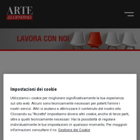
Posizioni aperte
Impostazioni dei cookie
Utilizziamo i cookie per migliorare significativamente la tua esperienza
sul sito web. Alcuni sono tecnicamente necessari per poterti fornire i
nostri servizi. Altri ci aiutano a ottimizzare il contenuto del nostro sito.
Cliccando su "Accetto" impostiamo diversi altri cookie, anche di terze parti,
oltre a quelli tecnicamente necessari. Hai la possibilità di regolare
Non ci sono posizioni aperte al
individualmente le tue impostazioni in qualsiasi momento. Per maggiori
momento.
informazioni consultare il ns
Gestione dei Cookie