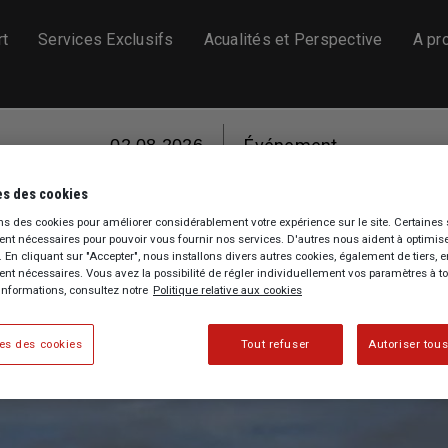
rt
Services Exclusifs
Acualités et Perspective
A pr
02.08.2026
Événement
s des cookies
ns des cookies pour améliorer considérablement votre expérience sur le site. Certaines 
enerali comme partenaire princ
t nécessaires pour pouvoir vous fournir nos services. D'autres nous aident à optimise
e. En cliquant sur "Accepter", nous installons divers autres cookies, également de tiers, 
Fine Arts Paris & La Biennale
t nécessaires. Vous avez la possibilité de régler individuellement vos paramètres à 
informations, consultez notre
Politique relative aux cookies
es des cookies
Tout refuser
Autoriser tous