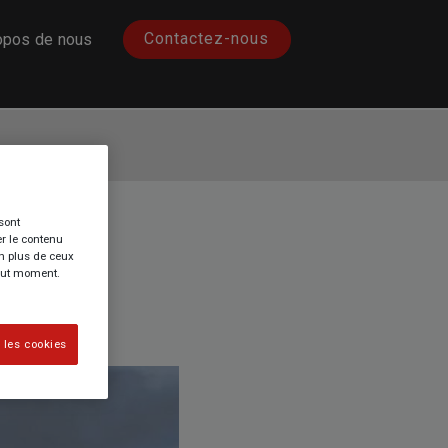
Contactez-nous
opos de nous
sont
ipal de
r le contenu
en plus de ceux
tout moment.
 les cookies